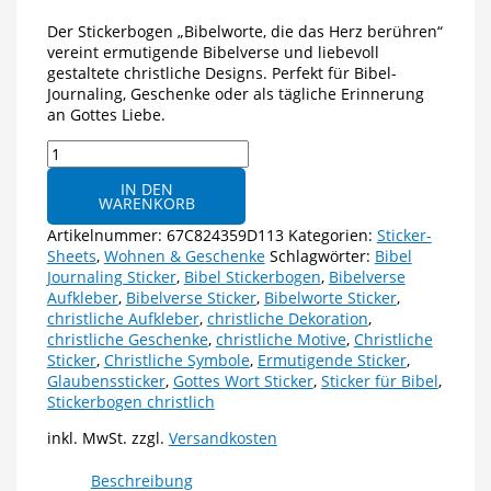
Der Stickerbogen „Bibelworte, die das Herz berühren“
vereint ermutigende Bibelverse und liebevoll
gestaltete christliche Designs. Perfekt für Bibel-
Journaling, Geschenke oder als tägliche Erinnerung
an Gottes Liebe.
Stickerbogen
–
IN DEN
Bibelworte,
WARENKORB
die
das
Artikelnummer:
67C824359D113
Kategorien:
Sticker-
Herz
Sheets
,
Wohnen & Geschenke
Schlagwörter:
Bibel
berühren
Journaling Sticker
,
Bibel Stickerbogen
,
Bibelverse
Menge
Aufkleber
,
Bibelverse Sticker
,
Bibelworte Sticker
,
christliche Aufkleber
,
christliche Dekoration
,
christliche Geschenke
,
christliche Motive
,
Christliche
Sticker
,
Christliche Symbole
,
Ermutigende Sticker
,
Glaubenssticker
,
Gottes Wort Sticker
,
Sticker für Bibel
,
Stickerbogen christlich
inkl. MwSt.
zzgl.
Versandkosten
Beschreibung