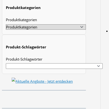
t
Produktkategorien
s
Produktkategorien
s
e
a
r
Produkt-Schlagwörter
c
h
Produkt-Schlagwörter