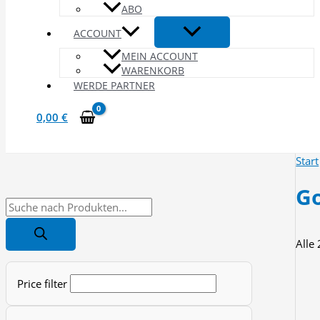
ABO
ACCOUNT
MEIN ACCOUNT
WARENKORB
WERDE PARTNER
0,00
€
Start
Go
P
r
Alle
o
d
Price filter
u
c