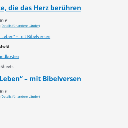
e, die das Herz berühren
90
€
(Details für andere Länder)
 MwSt.
andkosten
-Sheets
Leben“ – mit Bibelversen
90
€
(Details für andere Länder)