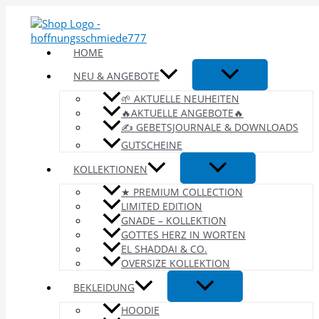
Zum
Inhalt
springen
HOME
NEU & ANGEBOTE
🌱 AKTUELLE NEUHEITEN
🔥AKTUELLE ANGEBOTE🔥
✍️ GEBETSJOURNALE & DOWNLOADS
GUTSCHEINE
KOLLEKTIONEN
★ PREMIUM COLLECTION
LIMITED EDITION
GNADE – KOLLEKTION
GOTTES HERZ IN WORTEN
EL SHADDAI & CO.
OVERSIZE KOLLEKTION
BEKLEIDUNG
HOODIE