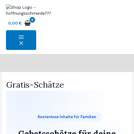
Zum
Inhalt
springen
0,00
€
Suchen
Gratis-Schätze
Kostenlose Inhalte für Familien
Gebetsschätze für deine