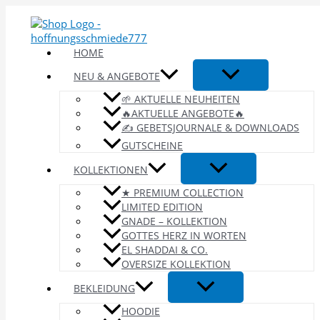
Zum
Inhalt
springen
HOME
NEU & ANGEBOTE
🌱 AKTUELLE NEUHEITEN
🔥AKTUELLE ANGEBOTE🔥
✍️ GEBETSJOURNALE & DOWNLOADS
GUTSCHEINE
KOLLEKTIONEN
★ PREMIUM COLLECTION
LIMITED EDITION
GNADE – KOLLEKTION
GOTTES HERZ IN WORTEN
EL SHADDAI & CO.
OVERSIZE KOLLEKTION
BEKLEIDUNG
HOODIE