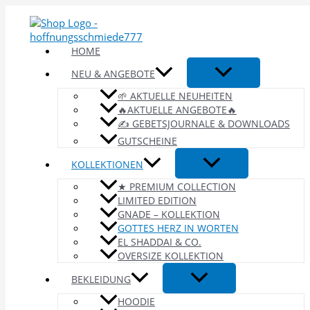
Zum
Inhalt
springen
HOME
NEU & ANGEBOTE
🌱 AKTUELLE NEUHEITEN
🔥AKTUELLE ANGEBOTE🔥
✍️ GEBETSJOURNALE & DOWNLOADS
GUTSCHEINE
KOLLEKTIONEN
★ PREMIUM COLLECTION
LIMITED EDITION
GNADE – KOLLEKTION
GOTTES HERZ IN WORTEN
EL SHADDAI & CO.
OVERSIZE KOLLEKTION
BEKLEIDUNG
HOODIE