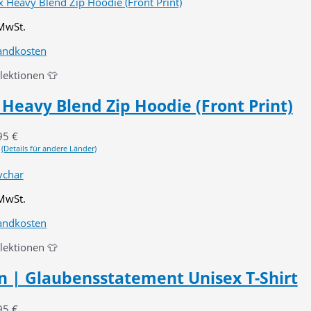
 MwSt.
andkosten
llektionen 👕
 Heavy Blend Zip Hoodie (Front Print)
95
€
(Details für andere Länder)
 MwSt.
andkosten
llektionen 👕
en | Glaubensstatement Unisex T-Shirt
95
€