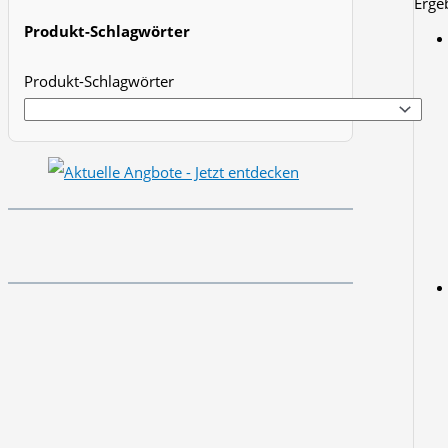
Erge
t
Produkt-Schlagwörter
s
Produkt-Schlagwörter
s
e
a
r
c
h