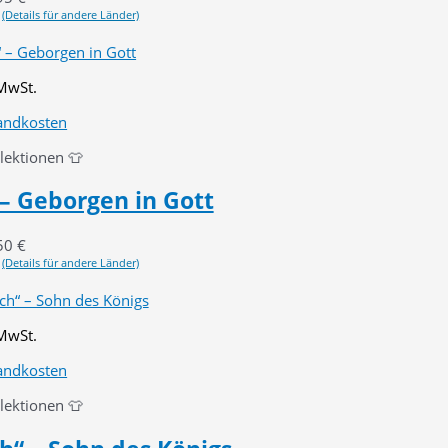
(Details für andere Länder)
 MwSt.
andkosten
llektionen 👕
– Geborgen in Gott
50
€
(Details für andere Länder)
 MwSt.
andkosten
llektionen 👕