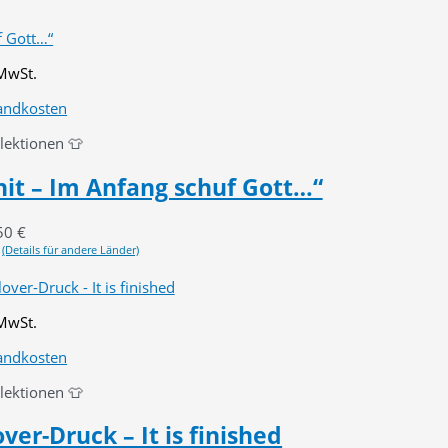
 MwSt.
andkosten
llektionen 👕
hit – Im Anfang schuf Gott…“
50
€
(Details für andere Länder)
 MwSt.
andkosten
llektionen 👕
ver-Druck – It is finished