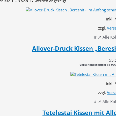
Nach
bnisse 1 – 9 von 17 werden angezeigt
Aktualität
sortiert
inkl.
zzgl.
Vers
# 📌 Alle Ko
Allover-Druck Kissen „Beres
55,
Versandkostenfrei ab 99€
inkl.
zzgl.
Vers
# 📌 Alle Ko
Tetelestai Kissen mit Allo