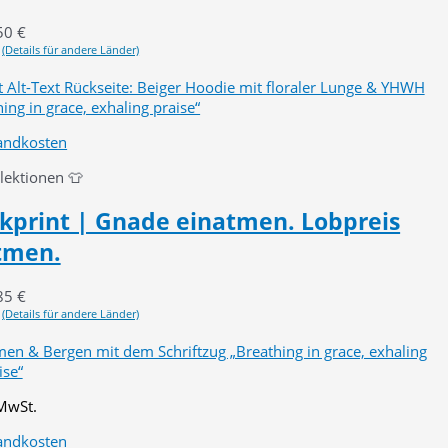
50
€
(Details für andere Länder)
andkosten
llektionen 👕
kprint | Gnade einatmen. Lobpreis
tmen.
85
€
(Details für andere Länder)
 MwSt.
andkosten