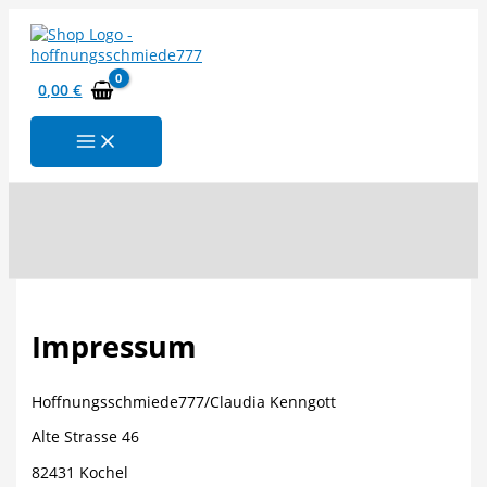
Zum
Inhalt
springen
0,00
€
Suchen
Impressum
Hoffnungsschmiede777/Claudia Kenngott
Alte Strasse 46
82431 Kochel