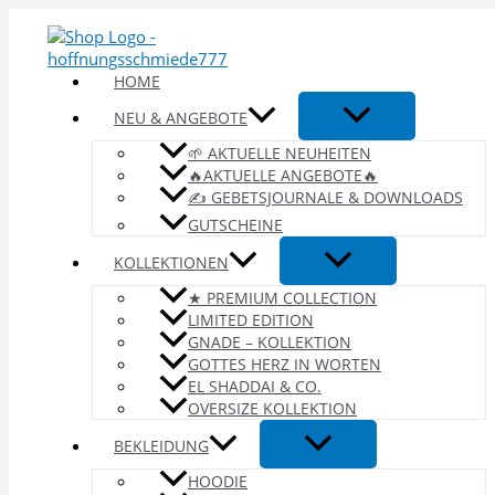
Zum
Inhalt
springen
HOME
NEU & ANGEBOTE
🌱 AKTUELLE NEUHEITEN
🔥AKTUELLE ANGEBOTE🔥
✍️ GEBETSJOURNALE & DOWNLOADS
GUTSCHEINE
KOLLEKTIONEN
★ PREMIUM COLLECTION
LIMITED EDITION
GNADE – KOLLEKTION
GOTTES HERZ IN WORTEN
EL SHADDAI & CO.
OVERSIZE KOLLEKTION
BEKLEIDUNG
HOODIE