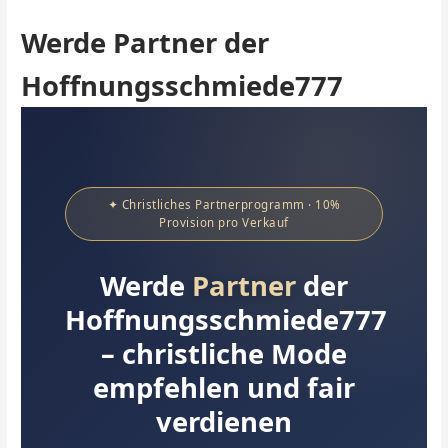
Zum
Inhalt
Werde Partner der
springen
Hoffnungsschmiede777
✦ Christliches Partnerprogramm · 10%
Provision pro Verkauf
Werde
Partner
der
Hoffnungsschmiede777
– christliche Mode
empfehlen und fair
verdienen