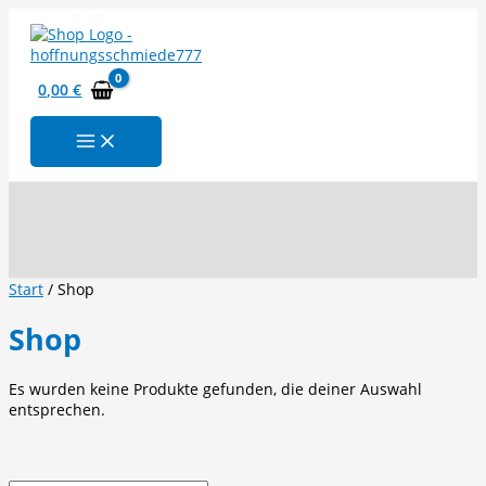
Zum
Inhalt
springen
0,00
€
Suchen
Start
/ Shop
Shop
Es wurden keine Produkte gefunden, die deiner Auswahl
entsprechen.