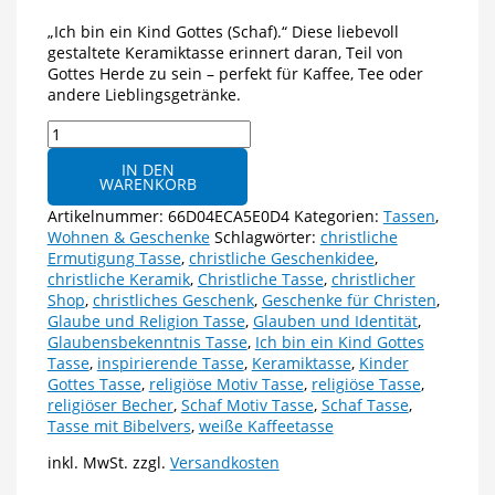
„Ich bin ein Kind Gottes (Schaf).“ Diese liebevoll
gestaltete Keramiktasse erinnert daran, Teil von
Gottes Herde zu sein – perfekt für Kaffee, Tee oder
andere Lieblingsgetränke.
Keramiktasse
|
IN DEN
„Ich
WARENKORB
bin
ein
Artikelnummer:
66D04ECA5E0D4
Kategorien:
Tassen
,
Kind
Wohnen & Geschenke
Schlagwörter:
christliche
Gottes
Ermutigung Tasse
,
christliche Geschenkidee
,
(Schaf)“
christliche Keramik
,
Christliche Tasse
,
christlicher
Menge
Shop
,
christliches Geschenk
,
Geschenke für Christen
,
Glaube und Religion Tasse
,
Glauben und Identität
,
Glaubensbekenntnis Tasse
,
Ich bin ein Kind Gottes
Tasse
,
inspirierende Tasse
,
Keramiktasse
,
Kinder
Gottes Tasse
,
religiöse Motiv Tasse
,
religiöse Tasse
,
religiöser Becher
,
Schaf Motiv Tasse
,
Schaf Tasse
,
Tasse mit Bibelvers
,
weiße Kaffeetasse
inkl. MwSt.
zzgl.
Versandkosten