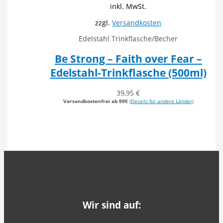
inkl. MwSt.
zzgl.
Versandkosten
Edelstahl Trinkflasche/Becher
Be Strong – Faith over Fear –
Edelstahl-Trinkflasche (500ml)
39,95
€
Versandkostenfrei ab 99€
(Details für andere Länder)
Wir sind auf: