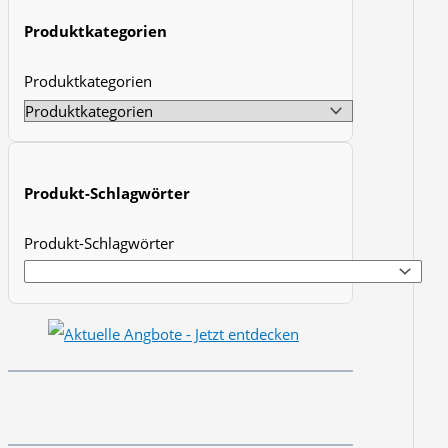
t
Produktkategorien
s
Produktkategorien
s
e
a
r
Produkt-Schlagwörter
c
h
Produkt-Schlagwörter