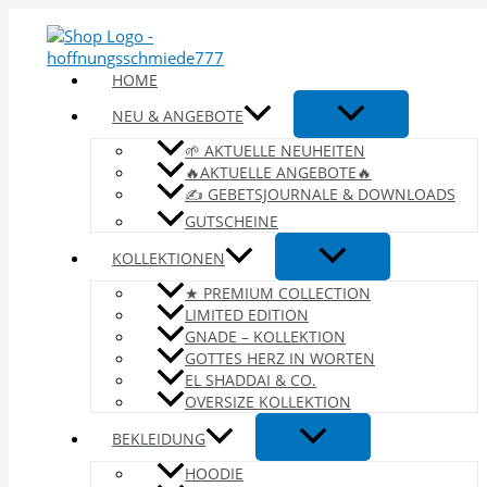
Zum
Inhalt
springen
HOME
NEU & ANGEBOTE
🌱 AKTUELLE NEUHEITEN
🔥AKTUELLE ANGEBOTE🔥
✍️ GEBETSJOURNALE & DOWNLOADS
GUTSCHEINE
KOLLEKTIONEN
★ PREMIUM COLLECTION
LIMITED EDITION
GNADE – KOLLEKTION
GOTTES HERZ IN WORTEN
EL SHADDAI & CO.
OVERSIZE KOLLEKTION
BEKLEIDUNG
HOODIE