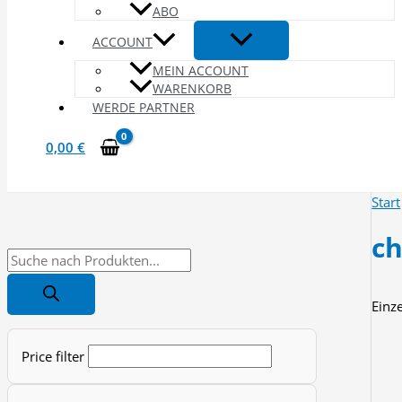
ABO
ACCOUNT
MEIN ACCOUNT
WARENKORB
WERDE PARTNER
0,00
€
Start
ch
P
r
Einz
o
d
Price filter
u
c