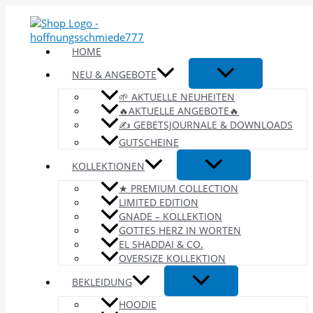
Zum
Inhalt
springen
HOME
NEU & ANGEBOTE
🌱 AKTUELLE NEUHEITEN
🔥AKTUELLE ANGEBOTE🔥
✍️ GEBETSJOURNALE & DOWNLOADS
GUTSCHEINE
KOLLEKTIONEN
★ PREMIUM COLLECTION
LIMITED EDITION
GNADE – KOLLEKTION
GOTTES HERZ IN WORTEN
EL SHADDAI & CO.
OVERSIZE KOLLEKTION
BEKLEIDUNG
HOODIE