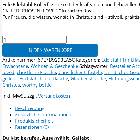
Edle Edelstahl-Isolierflasche mit der kraftvollen und liebevoll
CALLED. CHOSEN. LOVED.“ in zartem Rosa.
Für Frauen, die wissen, wer sie in Christus sind – stilvoll, prakt
WORTHY
–
IN DEN WARENKORB
Called.
Chosen.
Artikelnummer:
67E7D9293EA5C
Kategorien:
Edelstahl Trinkfl
Loved.
Erwachsene
,
Wohnen & Geschenke
Schlagwörter:
Bestseller Acc
–
loved
,
christliche Flasche
,
Christlicher Lifestyle
,
christliches Ges
Edelstahl-
geliebt
,
Edelstahl Isolierflasche
,
Glaubensflasche
,
Hoffnungssch
Trinkflasche
Christus
,
worthy bottle
(500ml)
Menge
inkl. MwSt.
zzgl.
Versandkosten
Beschreibung
Zusätzliche Informationen
Produktsicherheit
Rezensionen (0)
Du bist berufen. Auserwählt. Geliebt.