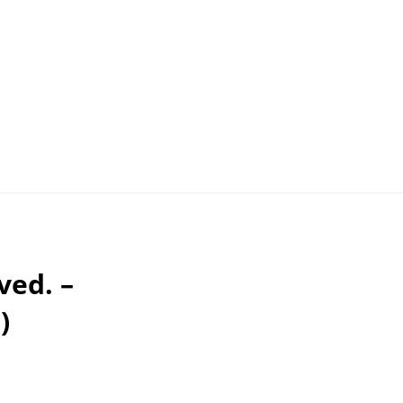
ved. –
)