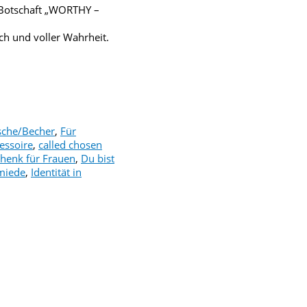
en Botschaft „WORTHY –
isch und voller Wahrheit.
asche/Becher
,
Für
essoire
,
called chosen
chenk für Frauen
,
Du bist
miede
,
Identität in