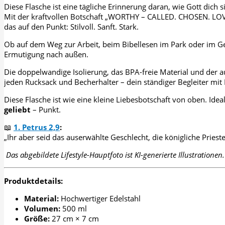
Diese Flasche ist eine tägliche Erinnerung daran, wie Gott dich 
Mit der kraftvollen Botschaft „WORTHY – CALLED. CHOSEN. LOVED.
das auf den Punkt: Stilvoll. Sanft. Stark.
Ob auf dem Weg zur Arbeit, beim Bibellesen im Park oder im Geme
Ermutigung nach außen.
Die doppelwandige Isolierung, das BPA-freie Material und der au
jeden Rucksack und Becherhalter – dein ständiger Begleiter mit 
Diese Flasche ist wie eine kleine Liebesbotschaft von oben. Ide
geliebt
– Punkt.
📖
1. Petrus 2,9
:
„Ihr aber seid das auserwählte Geschlecht, die königliche Priest
Das abgebildete Lifestyle-Hauptfoto ist KI-generierte Illustrationen
Produktdetails:
Material:
Hochwertiger Edelstahl
Volumen:
500 ml
Größe:
27 cm × 7 cm