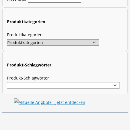
u
c
t
Produktkategorien
s
s
Produktkategorien
e
a
r
c
Produkt-Schlagwörter
h
Produkt-Schlagwörter