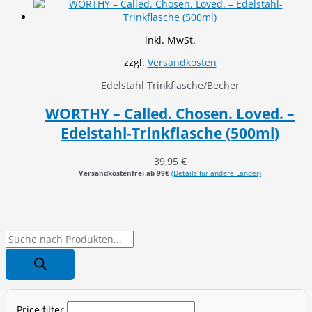
inkl. MwSt.
zzgl.
Versandkosten
Edelstahl Trinkflasche/Becher
WORTHY – Called. Chosen. Loved. –
Edelstahl-Trinkflasche (500ml)
39,95
€
Versandkostenfrei ab 99€
(Details für andere Länder)
P
r
o
d
Price filter