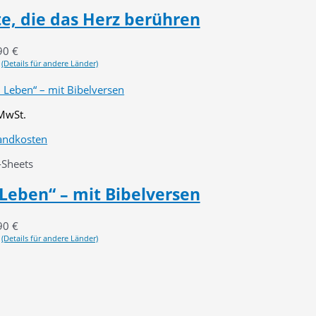
e, die das Herz berühren
90
€
(Details für andere Länder)
 MwSt.
andkosten
-Sheets
Leben“ – mit Bibelversen
90
€
(Details für andere Länder)