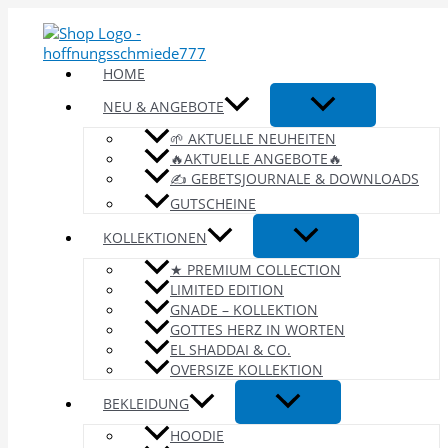
Zum
Inhalt
springen
HOME
NEU & ANGEBOTE
🌱 AKTUELLE NEUHEITEN
🔥AKTUELLE ANGEBOTE🔥
✍️ GEBETSJOURNALE & DOWNLOADS
GUTSCHEINE
KOLLEKTIONEN
★ PREMIUM COLLECTION
LIMITED EDITION
GNADE – KOLLEKTION
GOTTES HERZ IN WORTEN
EL SHADDAI & CO.
OVERSIZE KOLLEKTION
BEKLEIDUNG
HOODIE