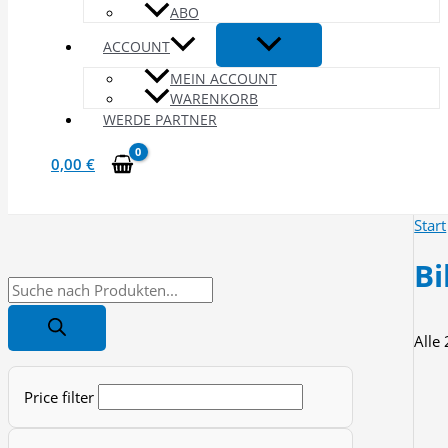
ABO
ACCOUNT
MEIN ACCOUNT
WARENKORB
WERDE PARTNER
0,00
€
Start
Bi
P
r
Alle
o
d
Price filter
u
c