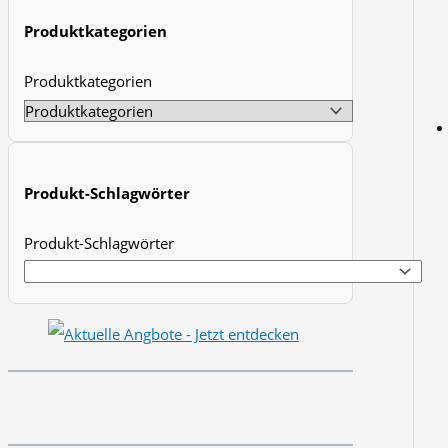
t
Produktkategorien
s
Produktkategorien
s
e
a
r
Produkt-Schlagwörter
c
h
Produkt-Schlagwörter