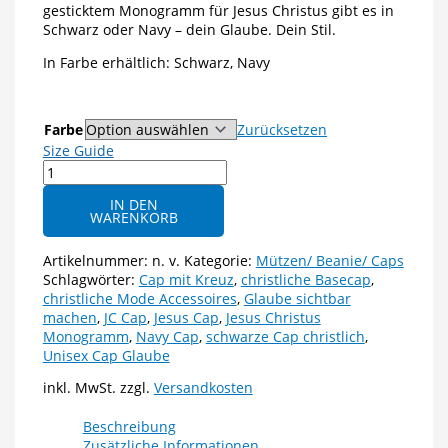
gesticktem Monogramm für Jesus Christus gibt es in
Schwarz oder Navy – dein Glaube. Dein Stil.
In Farbe erhältlich: Schwarz, Navy
Farbe
Zurücksetzen
Size Guide
Jesus
Christus
IN DEN
JC
WARENKORB
Cap
-
Artikelnummer:
n. v.
Kategorie:
Mützen/ Beanie/ Caps
Christliche
Schlagwörter:
Cap mit Kreuz
,
christliche Basecap
,
Dad
christliche Mode Accessoires
,
Glaube sichtbar
Cap
machen
,
JC Cap
,
Jesus Cap
,
Jesus Christus
in
Monogramm
,
Navy Cap
,
schwarze Cap christlich
,
Schwarz
Unisex Cap Glaube
oder
Navy
inkl. MwSt.
zzgl.
Versandkosten
mit
Monogramm
Beschreibung
Menge
Zusätzliche Informationen