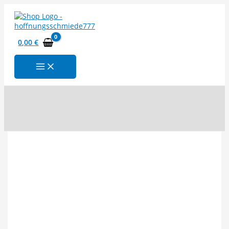
Zum
Inhalt
springen
0,00
€
Suchen