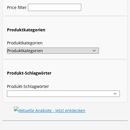
d
Price filter
u
c
t
Produktkategorien
s
s
Produktkategorien
e
a
r
c
Produkt-Schlagwörter
h
Produkt-Schlagwörter