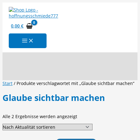
Zum
Inhalt
springen
0,00
€
Suchen
Start
/ Produkte verschlagwortet mit „Glaube sichtbar machen“
Glaube sichtbar machen
Nach
Alle 2 Ergebnisse werden angezeigt
Aktualität
sortiert