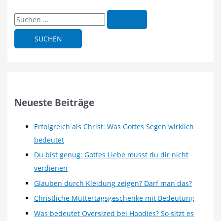
S
u
c
h
e
n
n
Neueste Beiträge
a
c
Erfolgreich als Christ: Was Gottes Segen wirklich
h
bedeutet
:
Du bist genug: Gottes Liebe musst du dir nicht
verdienen
Glauben durch Kleidung zeigen? Darf man das?
Christliche Muttertagsgeschenke mit Bedeutung
Was bedeutet Oversized bei Hoodies? So sitzt es