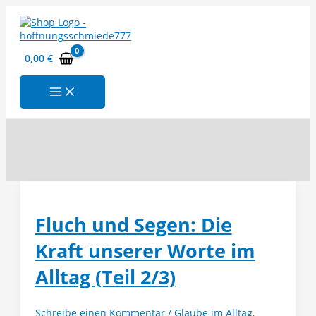
Zum
Inhalt
springen
0,00
€
Suchen
Fluch und Segen: Die
Kraft unserer Worte im
Alltag (Teil 2/3)
Schreibe einen Kommentar
/
Glaube im Alltag
,