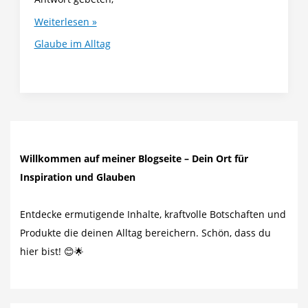
Wie
Weiterlesen »
du
Glaube im Alltag
Gottes
Stimme
im
Alltag
hören
kannst
Willkommen auf meiner Blogseite – Dein Ort für
Inspiration und Glauben
Entdecke ermutigende Inhalte, kraftvolle Botschaften und
Produkte die deinen Alltag bereichern. Schön, dass du
hier bist! 😊🌟