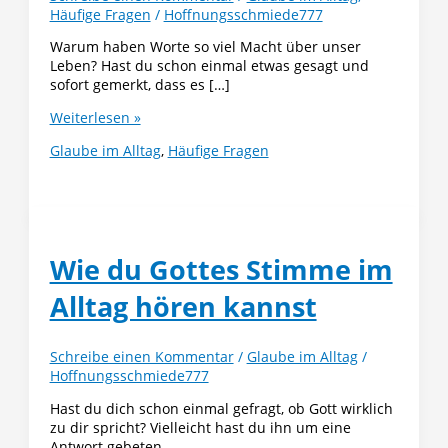
Häufige Fragen
/
Hoffnungsschmiede777
Warum haben Worte so viel Macht über unser
Leben? Hast du schon einmal etwas gesagt und
sofort gemerkt, dass es […]
Fluch
Weiterlesen »
und
Glaube im Alltag
,
Häufige Fragen
Segen:
Die
Kraft
unserer
Worte
im
Wie du Gottes Stimme im
Alltag
(Teil
Alltag hören kannst
2/3)
Schreibe einen Kommentar
/
Glaube im Alltag
/
Hoffnungsschmiede777
Hast du dich schon einmal gefragt, ob Gott wirklich
zu dir spricht? Vielleicht hast du ihn um eine
Antwort gebeten,