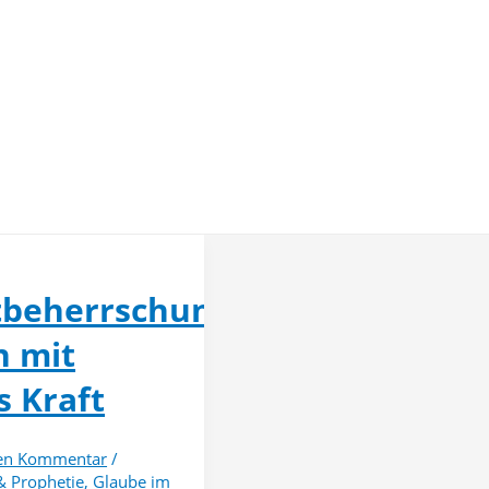
tbeherrschung
n mit
s Kraft
nen Kommentar
/
& Prophetie
,
Glaube im