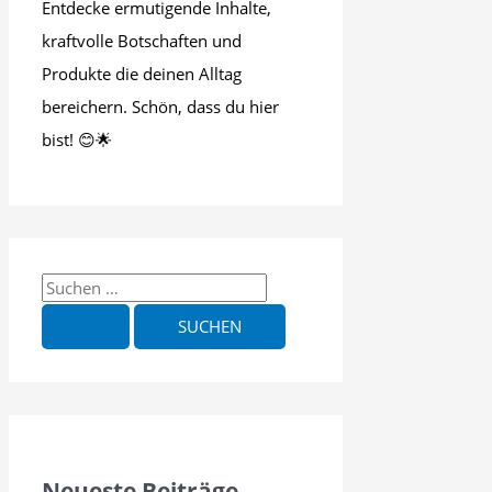
Entdecke ermutigende Inhalte,
kraftvolle Botschaften und
Produkte die deinen Alltag
bereichern. Schön, dass du hier
bist! 😊🌟
S
u
c
h
e
n
n
Neueste Beiträge