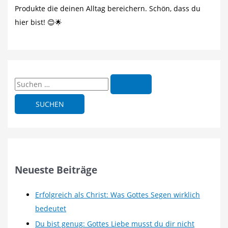
Produkte die deinen Alltag bereichern. Schön, dass du
hier bist! 😊🌟
S
u
c
h
e
n
n
Neueste Beiträge
a
c
Erfolgreich als Christ: Was Gottes Segen wirklich
h
bedeutet
:
Du bist genug: Gottes Liebe musst du dir nicht