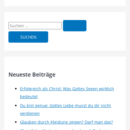
S
u
c
h
e
n
n
Neueste Beiträge
a
c
Erfolgreich als Christ: Was Gottes Segen wirklich
h
bedeutet
:
Du bist genug: Gottes Liebe musst du dir nicht
verdienen
Glauben durch Kleidung zeigen? Darf man das?