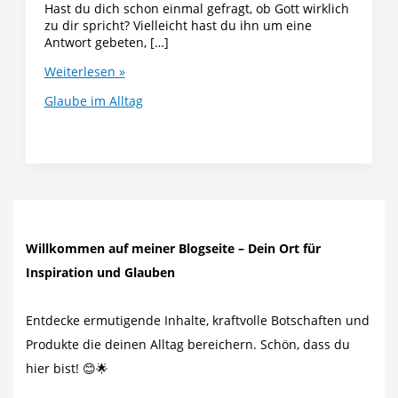
Hast du dich schon einmal gefragt, ob Gott wirklich
zu dir spricht? Vielleicht hast du ihn um eine
Antwort gebeten, […]
Wie
Weiterlesen »
du
Glaube im Alltag
Gottes
Stimme
im
Alltag
hören
kannst
Willkommen auf meiner Blogseite – Dein Ort für
Inspiration und Glauben
Entdecke ermutigende Inhalte, kraftvolle Botschaften und
Produkte die deinen Alltag bereichern. Schön, dass du
hier bist! 😊🌟