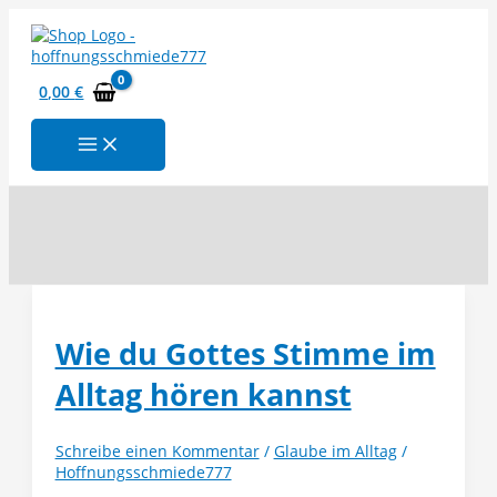
Zum
Inhalt
springen
0,00
€
Suchen
Wie du Gottes Stimme im
Alltag hören kannst
Schreibe einen Kommentar
/
Glaube im Alltag
/
Hoffnungsschmiede777