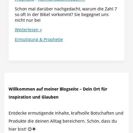
Schon mal darüber nachgedacht, warum die Zahl 7
so oft in der Bibel vorkommt? Sie begegnet uns
nicht nur bei
Warum
Weiterlesen »
die
Ermutigung & Prophetie
Zahl
7
so
besonders
ist
–
Ein
göttlicher
Rhythmus
Willkommen auf meiner Blogseite – Dein Ort für
für
Inspiration und Glauben
dein
Leben
Entdecke ermutigende Inhalte, kraftvolle Botschaften und
Produkte die deinen Alltag bereichern. Schön, dass du
hier bist! 😊🌟