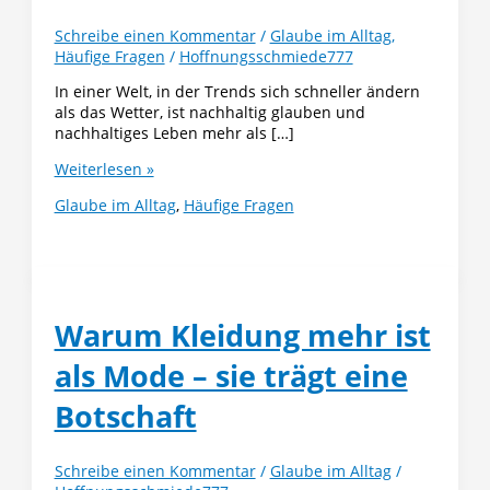
Schreibe einen Kommentar
/
Glaube im Alltag
,
Häufige Fragen
/
Hoffnungsschmiede777
In einer Welt, in der Trends sich schneller ändern
als das Wetter, ist nachhaltig glauben und
nachhaltiges Leben mehr als […]
Nachhaltig
Weiterlesen »
glauben,
Glaube im Alltag
,
Häufige Fragen
nachhaltig
leben
–
Kleidung,
die
Gottes
Warum Kleidung mehr ist
Herz
widerspiegelt
als Mode – sie trägt eine
Botschaft
Schreibe einen Kommentar
/
Glaube im Alltag
/