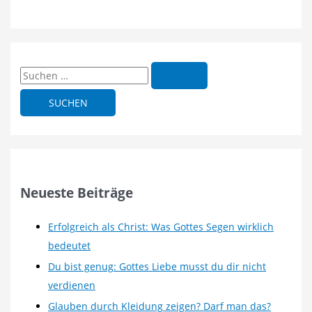
S
u
c
h
e
n
n
Neueste Beiträge
a
c
Erfolgreich als Christ: Was Gottes Segen wirklich
h
bedeutet
:
Du bist genug: Gottes Liebe musst du dir nicht
verdienen
Glauben durch Kleidung zeigen? Darf man das?