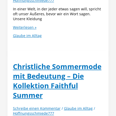
Hoffnungsschmiede777
In einer Welt, in der jeder etwas sagen will, spricht
oft unser Äußeres, bevor wir ein Wort sagen.
Unsere Kleidung
Warum
Weiterlesen »
Kleidung
Glaube im Alltag
mehr
ist
als
Mode
–
sie
Christliche Sommermode
trägt
eine
mit Bedeutung – Die
Botschaft
Kollektion Faithful
Summer
Schreibe einen Kommentar
/
Glaube im Alltag
/
Hoffnungsschmiede777