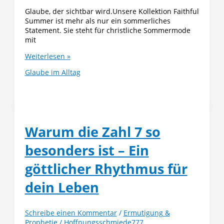
Glaube, der sichtbar wird.Unsere Kollektion Faithful
Summer ist mehr als nur ein sommerliches
Statement. Sie steht für christliche Sommermode
mit
Christliche
Weiterlesen »
Sommermode
Glaube im Alltag
mit
Bedeutung
–
Die
Kollektion
Faithful
Warum die Zahl 7 so
Summer
besonders ist – Ein
göttlicher Rhythmus für
dein Leben
Schreibe einen Kommentar
/
Ermutigung &
Prophetie
/
Hoffnungsschmiede777