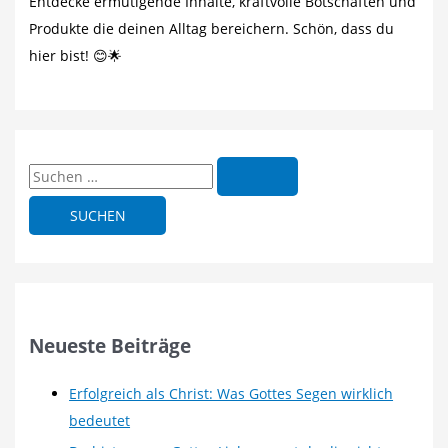
Entdecke ermutigende Inhalte, kraftvolle Botschaften und
Produkte die deinen Alltag bereichern. Schön, dass du
hier bist! 😊🌟
S
u
c
h
e
n
n
Neueste Beiträge
a
c
Erfolgreich als Christ: Was Gottes Segen wirklich
h
bedeutet
: