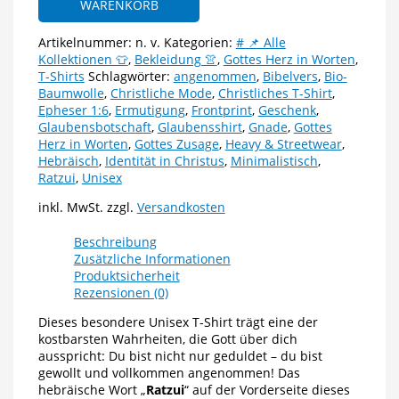
WARENKORB
"Ratzui"
–
Artikelnummer:
n. v.
Kategorien:
# 📌 Alle
In
Kollektionen 👕
,
Bekleidung 👚
,
Gottes Herz in Worten
,
dem
T-Shirts
Schlagwörter:
angenommen
,
Bibelvers
,
Bio-
Geliebten
Baumwolle
,
Christliche Mode
,
Christliches T-Shirt
,
angenommen
Epheser 1:6
,
Ermutigung
,
Frontprint
,
Geschenk
,
Menge
Glaubensbotschaft
,
Glaubensshirt
,
Gnade
,
Gottes
Herz in Worten
,
Gottes Zusage
,
Heavy & Streetwear
,
Hebräisch
,
Identität in Christus
,
Minimalistisch
,
Ratzui
,
Unisex
inkl. MwSt.
zzgl.
Versandkosten
Beschreibung
Zusätzliche Informationen
Produktsicherheit
Rezensionen (0)
Dieses besondere Unisex T-Shirt trägt eine der
kostbarsten Wahrheiten, die Gott über dich
ausspricht: Du bist nicht nur geduldet – du bist
gewollt und vollkommen angenommen! Das
hebräische Wort „
Ratzui
“ auf der Vorderseite dieses