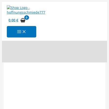
Zum
Inhalt
springen
0,00
€
Suchen