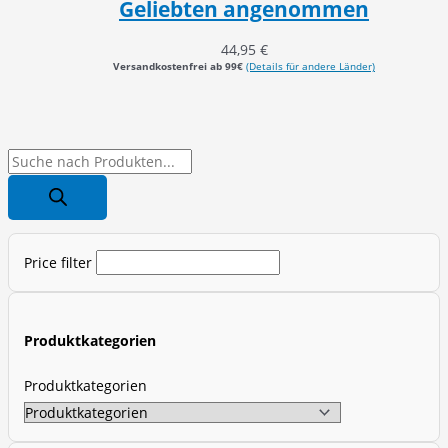
Geliebten angenommen
44,95
€
Versandkostenfrei ab 99€
(Details für andere Länder)
P
r
o
d
Price filter
u
c
t
Produktkategorien
s
s
Produktkategorien
e
a