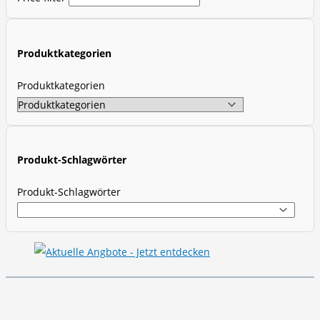
u
c
t
Produktkategorien
s
s
Produktkategorien
e
a
r
c
Produkt-Schlagwörter
h
Produkt-Schlagwörter