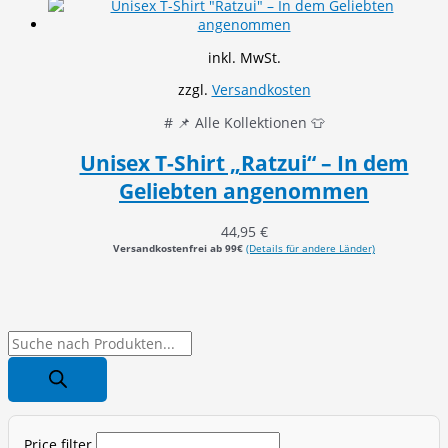
inkl. MwSt.
zzgl.
Versandkosten
# 📌 Alle Kollektionen 👕
Unisex T-Shirt „Ratzui“ – In dem
Geliebten angenommen
44,95
€
Versandkostenfrei ab 99€
(Details für andere Länder)
P
r
o
d
Price filter