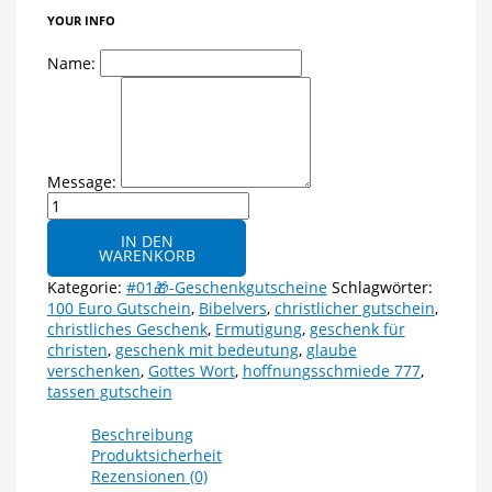
YOUR INFO
Name:
Message:
Geschenkgutschein
100 €
IN DEN
Menge
WARENKORB
Kategorie:
#01🎁-Geschenkgutscheine
Schlagwörter:
100 Euro Gutschein
,
Bibelvers
,
christlicher gutschein
,
christliches Geschenk
,
Ermutigung
,
geschenk für
christen
,
geschenk mit bedeutung
,
glaube
verschenken
,
Gottes Wort
,
hoffnungsschmiede 777
,
tassen gutschein
Beschreibung
Produktsicherheit
Rezensionen (0)