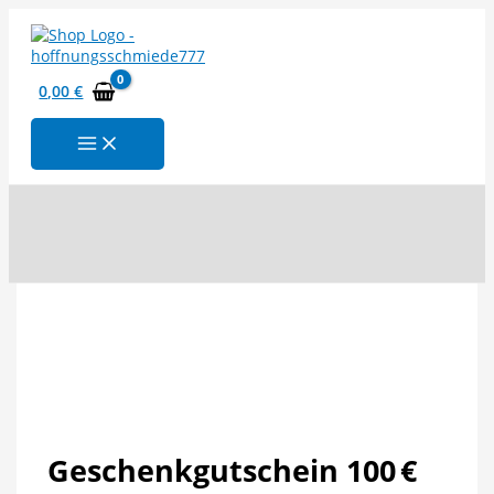
Zum
Inhalt
springen
0,00
€
Suchen
Geschenkgutschein 100 €
From:
To:
Geschenkgutschein 100 €