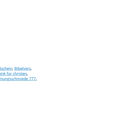
tschein
,
Bibelvers
,
nk für christen
,
fnungsschmiede 777
,