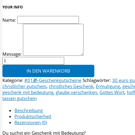
YOUR INFO
Name:
Message:
Geschenkgutschein
30 €
IN DEN WARENKORB
Menge
Kategorie:
#01🎁-Geschenkgutscheine
Schlagwörter:
30 euro gu
christlicher gutschein
,
christliches Geschenk
,
Ermutigung
,
gesche
geschenk mit bedeutung
,
glaube verschenken
,
Gottes Wort
,
hof
tassen gutschein
Beschreibung
Produktsicherheit
Rezensionen (0)
Du suchst ein Geschenk mit Bedeutung?