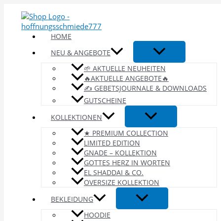
Zum
Inhalt
springen
HOME
NEU & ANGEBOTE
🌱 AKTUELLE NEUHEITEN
🔥AKTUELLE ANGEBOTE🔥
✍️ GEBETSJOURNALE & DOWNLOADS
GUTSCHEINE
KOLLEKTIONEN
★ PREMIUM COLLECTION
LIMITED EDITION
GNADE – KOLLEKTION
GOTTES HERZ IN WORTEN
EL SHADDAI & CO.
OVERSIZE KOLLEKTION
BEKLEIDUNG
HOODIE