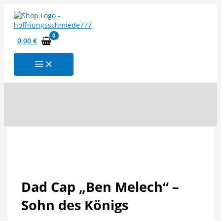
Zum
Inhalt
springen
0,00
€
Suchen
Dad Cap „Ben Melech“ –
Sohn des Königs