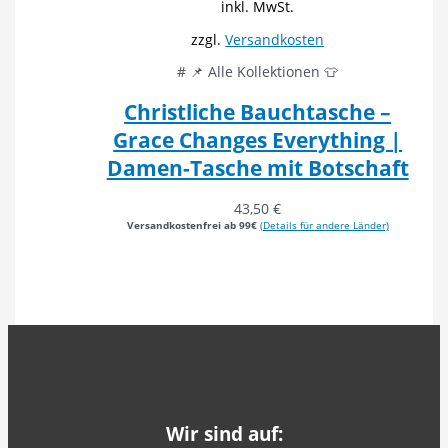
inkl. MwSt.
zzgl.
Versandkosten
# 📌 Alle Kollektionen 👕
Christliche Bauchtasche –
Grace Changes Everything |
Damen-Tasche mit Botschaft
43,50
€
Versandkostenfrei ab 99€
(Details für andere Länder)
Wir sind auf: