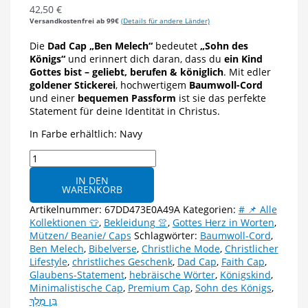
42,50
€
Versandkostenfrei ab 99€
(Details für andere Länder)
Die
Dad Cap „Ben Melech“
bedeutet
„Sohn des
Königs“
und erinnert dich daran, dass du
ein Kind
Gottes bist – geliebt, berufen & königlich
. Mit edler
goldener Stickerei
, hochwertigem
Baumwoll-Cord
und einer
bequemen Passform
ist sie das perfekte
Statement für deine Identität in Christus.
In Farbe erhältlich: Navy
Dad
Cap
IN DEN
„Ben
WARENKORB
Melech“
–
Artikelnummer:
67DD473E0A49A
Kategorien:
# 📌 Alle
Sohn
Kollektionen 👕
,
Bekleidung 👚
,
Gottes Herz in Worten
,
des
Mützen/ Beanie/ Caps
Schlagwörter:
Baumwoll-Cord
,
Königs
Ben Melech
,
Bibelverse
,
Christliche Mode
,
Christlicher
Menge
Lifestyle
,
christliches Geschenk
,
Dad Cap
,
Faith Cap
,
Glaubens-Statement
,
hebräische Wörter
,
Königskind
,
Minimalistische Cap
,
Premium Cap
,
Sohn des Königs
,
בֵּן מֶלֶךְ