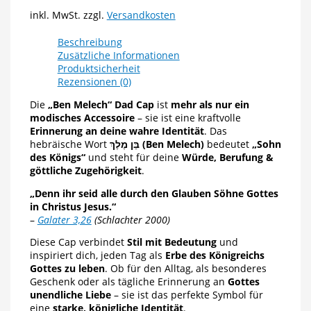
inkl. MwSt.
zzgl.
Versandkosten
Beschreibung
Zusätzliche Informationen
Produktsicherheit
Rezensionen (0)
Die
„Ben Melech“ Dad Cap
ist
mehr als nur ein
modisches Accessoire
– sie ist eine kraftvolle
Erinnerung an deine wahre Identität
. Das
hebräische Wort
בֵּן מֶלֶךְ (Ben Melech)
bedeutet
„Sohn
des Königs“
und steht für deine
Würde, Berufung &
göttliche Zugehörigkeit
.
„Denn ihr seid alle durch den Glauben Söhne Gottes
in Christus Jesus.“
–
Galater 3,26
(Schlachter 2000)
Diese Cap verbindet
Stil mit Bedeutung
und
inspiriert dich, jeden Tag als
Erbe des Königreichs
Gottes zu leben
. Ob für den Alltag, als besonderes
Geschenk oder als tägliche Erinnerung an
Gottes
unendliche Liebe
– sie ist das perfekte Symbol für
eine
starke, königliche Identität
.