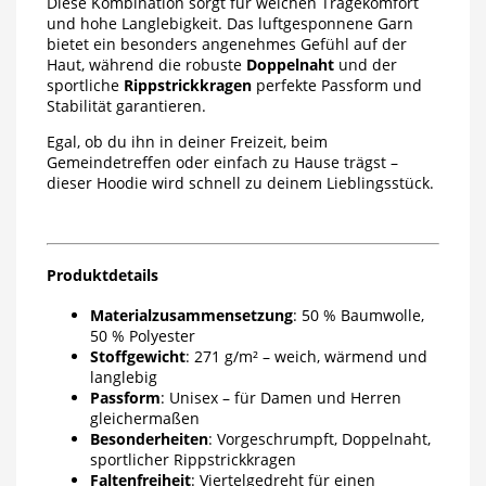
Diese Kombination sorgt für weichen Tragekomfort
und hohe Langlebigkeit. Das luftgesponnene Garn
bietet ein besonders angenehmes Gefühl auf der
Haut, während die robuste
Doppelnaht
und der
sportliche
Rippstrickkragen
perfekte Passform und
Stabilität garantieren.
Egal, ob du ihn in deiner Freizeit, beim
Gemeindetreffen oder einfach zu Hause trägst –
dieser Hoodie wird schnell zu deinem Lieblingsstück.
Produktdetails
Materialzusammensetzung
: 50 % Baumwolle,
50 % Polyester
Stoffgewicht
: 271 g/m² – weich, wärmend und
langlebig
Passform
: Unisex – für Damen und Herren
gleichermaßen
Besonderheiten
: Vorgeschrumpft, Doppelnaht,
sportlicher Rippstrickkragen
Faltenfreiheit
: Viertelgedreht für einen