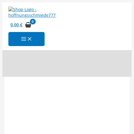
Zum
Inhalt
springen
0,00
€
Suchen