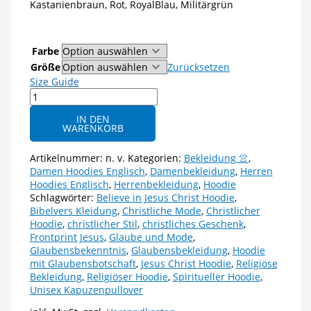
Kastanienbraun, Rot, RoyalBlau, Militärgrün
Farbe
Größe
Zurücksetzen
Size Guide
Unisex-
Hoodie
IN DEN
|
WARENKORB
Believe
in
Artikelnummer:
n. v.
Kategorien:
Bekleidung 👚
,
Jesus
Damen Hoodies Englisch
,
Damenbekleidung
,
Herren
Christ
Hoodies Englisch
,
Herrenbekleidung
,
Hoodie
–
Schlagwörter:
Believe in Jesus Christ Hoodie
,
4
Bibelvers Kleidung
,
Christliche Mode
,
Christlicher
Farben
Hoodie
,
christlicher Stil
,
christliches Geschenk
,
verfügbar
Frontprint Jesus
,
Glaube und Mode
,
Menge
Glaubensbekenntnis
,
Glaubensbekleidung
,
Hoodie
mit Glaubensbotschaft
,
Jesus Christ Hoodie
,
Religiöse
Bekleidung
,
Religiöser Hoodie
,
Spiritueller Hoodie
,
Unisex Kapuzenpullover