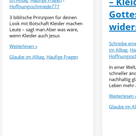
– Klei
im Alltag
,
Häufige Fragen
/
Hoffnungsschmiede777
Gotte
3 biblische Prinzipien für deinen
Look mit Botschaft Kleider machen
wider
Leute – sagt man.Aber was wäre,
wenn Kleider auch Jesus
Schreibe ei
Jesus
Weiterlesen »
im Alltag
,
Hä
im
Hoffnungss
Glaube im Alltag
,
Häufige Fragen
Kleiderschrank
In einer Welt
schneller änd
nachhaltig g
Leben mehr 
Nachhaltig
Weiterlesen 
glauben,
Glaube im Al
nachhaltig
leben
–
Kleidung,
die