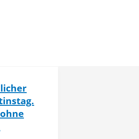
licher
tinstag.
 ohne
k