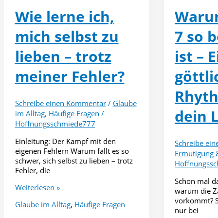
Gottes
Wie lerne ich,
Warum
Herz
widerspiegel
mich selbst zu
7 so 
lieben – trotz
ist – E
meiner Fehler?
göttli
Rhyth
Schreibe einen Kommentar
/
Glaube
dein 
im Alltag
,
Häufige Fragen
/
Hoffnungsschmiede777
Einleitung: Der Kampf mit den
Schreibe ei
eigenen Fehlern Warum fällt es so
Ermutigung 
schwer, sich selbst zu lieben – trotz
Hoffnungss
Fehler, die
Schon mal d
Wie
Weiterlesen »
warum die Za
lerne
vorkommt? Si
Glaube im Alltag
,
Häufige Fragen
ich,
nur bei
mich