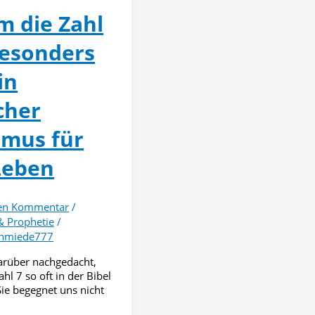
 die Zahl
t
besonders
in
cher
mus für
Leben
nen Kommentar
/
& Prophetie
/
chmiede777
arüber nachgedacht,
hl 7 so oft in der Bibel
e begegnet uns nicht