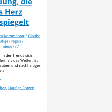
dung, die
s Herz
spiegelt
nen Kommentar
/
Glaube
ufige Fragen
/
chmiede777
, in der Trends sich
ern als das Wetter, ist
lauben und nachhaltiges
als
»
ltag
,
Häufige Fragen