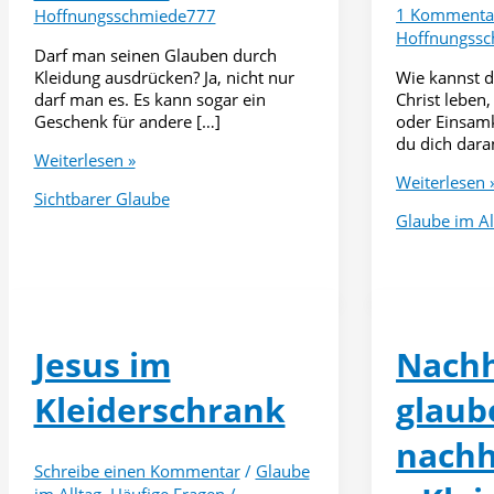
1 Kommenta
Hoffnungsschmiede777
Hoffnungss
Darf man seinen Glauben durch
Kleidung ausdrücken? Ja, nicht nur
Wie kannst d
darf man es. Es kann sogar ein
Christ leben
Geschenk für andere […]
oder Einsam
du dich dara
Glauben
Weiterlesen »
durch
Christlicher
Weiterlesen 
Sichtbarer Glaube
Kleidung
Valentinstag.
Glaube im Al
zeigen?
Liebe
Darf
ohne
man
Druck
das?
Jesus im
Nachh
Kleiderschrank
glaub
nachh
Schreibe einen Kommentar
/
Glaube