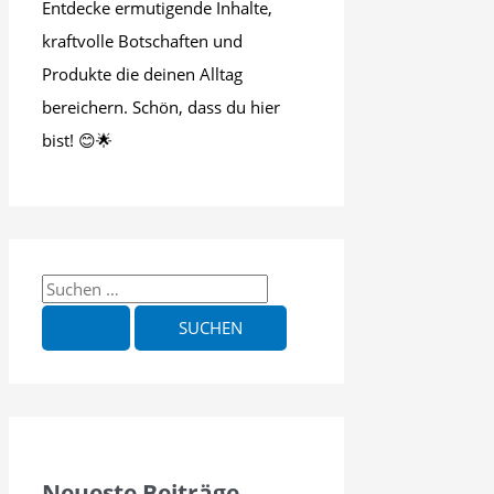
Entdecke ermutigende Inhalte,
kraftvolle Botschaften und
Produkte die deinen Alltag
bereichern. Schön, dass du hier
bist! 😊🌟
S
u
c
h
e
n
n
Neueste Beiträge