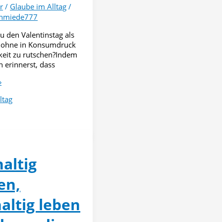
r
/
Glaube im Alltag
/
chmiede777
u den Valentinstag als
, ohne in Konsumdruck
keit zu rutschen?Indem
n erinnerst, dass
»
ltag
altig
en,
altig leben