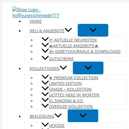
Zum
Inhalt
springen
HOME
NEU & ANGEBOTE
🌱 AKTUELLE NEUHEITEN
🔥AKTUELLE ANGEBOTE🔥
✍️ GEBETSJOURNALE & DOWNLOADS
GUTSCHEINE
KOLLEKTIONEN
★ PREMIUM COLLECTION
LIMITED EDITION
GNADE – KOLLEKTION
GOTTES HERZ IN WORTEN
EL SHADDAI & CO.
OVERSIZE KOLLEKTION
BEKLEIDUNG
HOODIE