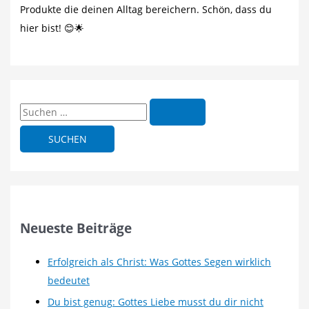
dürfen
Produkte die deinen Alltag bereichern. Schön, dass du
hier bist! 😊🌟
S
u
c
h
e
n
n
Neueste Beiträge
a
c
Erfolgreich als Christ: Was Gottes Segen wirklich
h
bedeutet
:
Du bist genug: Gottes Liebe musst du dir nicht