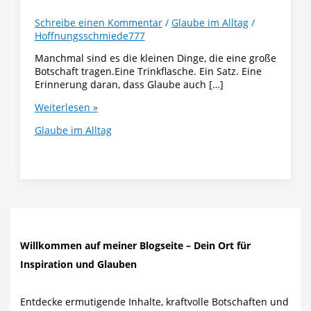
Schreibe einen Kommentar
/
Glaube im Alltag
/
Hoffnungsschmiede777
Manchmal sind es die kleinen Dinge, die eine große
Botschaft tragen.Eine Trinkflasche. Ein Satz. Eine
Erinnerung daran, dass Glaube auch […]
Next
Weiterlesen »
Level
Glaube im Alltag
–
Warum
es
so
wichtig
ist,
dass
Kinder
und
Willkommen auf meiner Blogseite – Dein Ort für
Teens
Inspiration und Glauben
ihren
Glauben
sichtbar
Entdecke ermutigende Inhalte, kraftvolle Botschaften und
leben