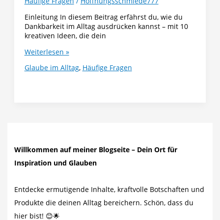
Häufige Fragen
/
Hoffnungsschmiede777
Einleitung In diesem Beitrag erfährst du, wie du
Dankbarkeit im Alltag ausdrücken kannst – mit 10
kreativen Ideen, die dein
Wie
Weiterlesen »
kann
Glaube im Alltag
,
Häufige Fragen
man
Dankbarkeit
ausdrücken?
10
kreative
Wege
für
deinen
Alltag
Willkommen auf meiner Blogseite – Dein Ort für
Inspiration und Glauben
Entdecke ermutigende Inhalte, kraftvolle Botschaften und
Produkte die deinen Alltag bereichern. Schön, dass du
hier bist! 😊🌟