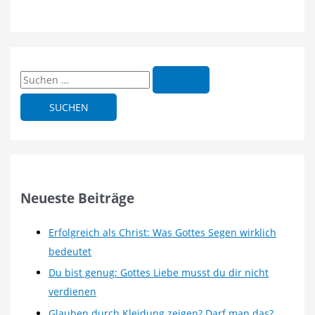
S
u
c
h
e
n
n
Neueste Beiträge
a
c
Erfolgreich als Christ: Was Gottes Segen wirklich
h
bedeutet
:
Du bist genug: Gottes Liebe musst du dir nicht
verdienen
Glauben durch Kleidung zeigen? Darf man das?