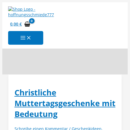
Zum
Inhalt
springen
0,00
€
Suchen
Christliche
Muttertagsgeschenke mit
Bedeutung
Schreibe einen Kommentar
/
Geschenkideen
,