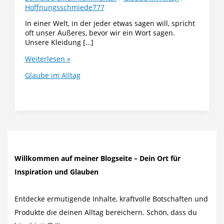
Hoffnungsschmiede777
In einer Welt, in der jeder etwas sagen will, spricht
oft unser Äußeres, bevor wir ein Wort sagen.
Unsere Kleidung […]
Warum
Weiterlesen »
Kleidung
Glaube im Alltag
mehr
ist
als
Mode
–
sie
trägt
eine
Botschaft
Willkommen auf meiner Blogseite – Dein Ort für
Inspiration und Glauben
Entdecke ermutigende Inhalte, kraftvolle Botschaften und
Produkte die deinen Alltag bereichern. Schön, dass du