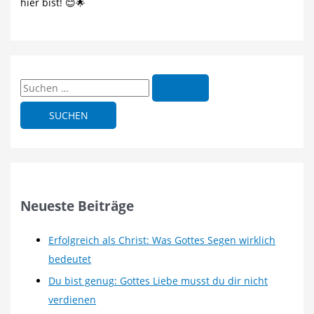
hier bist! 😊🌟
S
u
c
h
e
n
n
Neueste Beiträge
a
c
Erfolgreich als Christ: Was Gottes Segen wirklich
h
bedeutet
:
Du bist genug: Gottes Liebe musst du dir nicht
verdienen