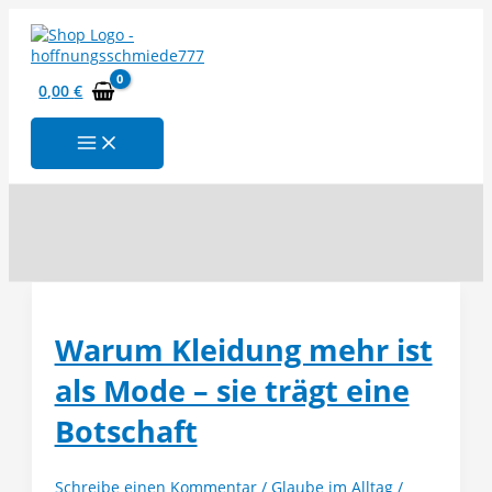
Zum
Inhalt
springen
0,00
€
Suchen
Warum Kleidung mehr ist
als Mode – sie trägt eine
Botschaft
Schreibe einen Kommentar
/
Glaube im Alltag
/