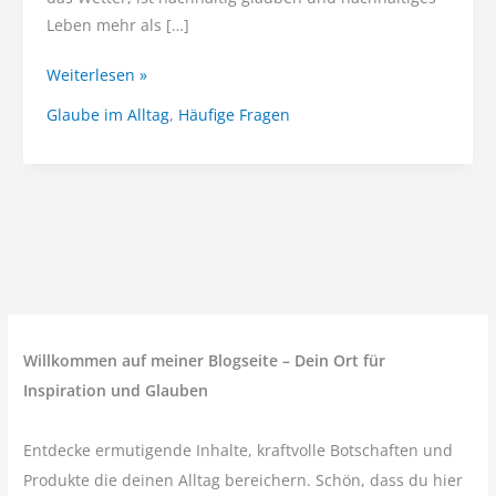
Leben mehr als […]
Nachhaltig
Weiterlesen »
glauben,
Glaube im Alltag
,
Häufige Fragen
nachhaltig
leben
–
Kleidung,
die
Gottes
Herz
widerspiegelt
Willkommen auf meiner Blogseite – Dein Ort für
Inspiration und Glauben
Entdecke ermutigende Inhalte, kraftvolle Botschaften und
Produkte die deinen Alltag bereichern. Schön, dass du hier