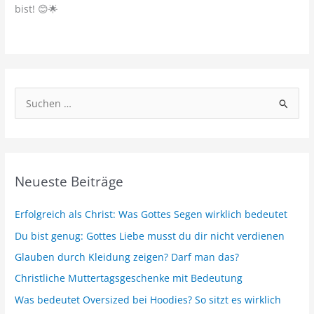
bist! 😊🌟
S
u
c
h
e
Neueste Beiträge
n
n
Erfolgreich als Christ: Was Gottes Segen wirklich bedeutet
a
Du bist genug: Gottes Liebe musst du dir nicht verdienen
c
Glauben durch Kleidung zeigen? Darf man das?
h
Christliche Muttertagsgeschenke mit Bedeutung
:
Was bedeutet Oversized bei Hoodies? So sitzt es wirklich