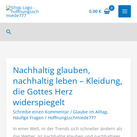
Zum
Inhalt
0,00
€
springen
Suchen
Nachhaltig glauben,
nachhaltig leben – Kleidung,
die Gottes Herz
widerspiegelt
Schreibe einen Kommentar
/
Glaube im Alltag
,
Häufige Fragen
/
Hoffnungsschmiede777
In einer Welt, in der Trends sich schneller ändern als
das Wetter, ist nachhaltig glauben und nachhaltiges