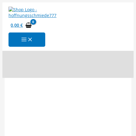
Zum
Inhalt
springen
0,00
€
Suchen