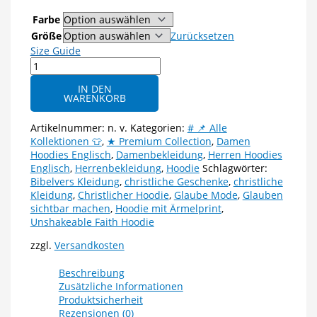
Farbe
Größe
Zurücksetzen
Size Guide
Unshakeable
Faith
IN DEN
Unisex
WARENKORB
Hoodie
-
Artikelnummer:
n. v.
Kategorien:
# 📌 Alle
Christlicher
Kollektionen 👕
,
★ Premium Collection
,
Damen
Hoodie
Hoodies Englisch
,
Damenbekleidung
,
Herren Hoodies
mit
Englisch
,
Herrenbekleidung
,
Hoodie
Schlagwörter:
Ärmelprint
Bibelvers Kleidung
,
christliche Geschenke
,
christliche
Menge
Kleidung
,
Christlicher Hoodie
,
Glaube Mode
,
Glauben
sichtbar machen
,
Hoodie mit Ärmelprint
,
Unshakeable Faith Hoodie
zzgl.
Versandkosten
Beschreibung
Zusätzliche Informationen
Produktsicherheit
Rezensionen (0)