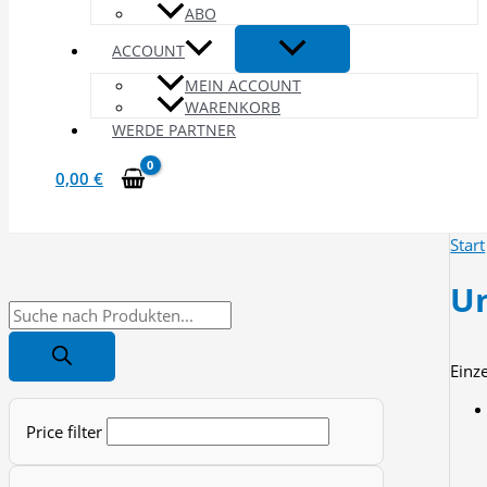
ABO
ACCOUNT
MEIN ACCOUNT
WARENKORB
WERDE PARTNER
0,00
€
Start
Un
P
r
Einz
o
d
Price filter
u
c