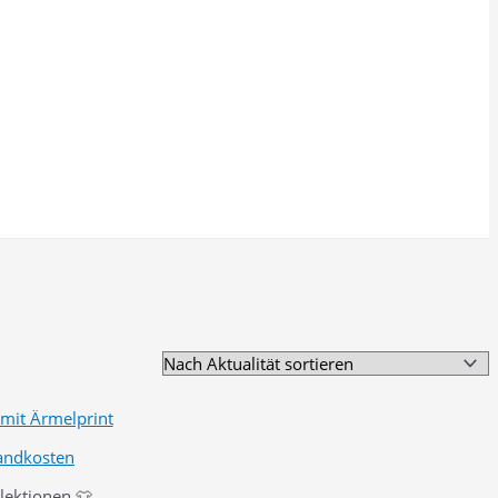
andkosten
llektionen 👕