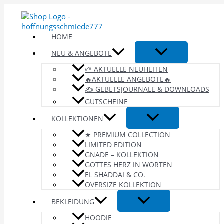
Zum
Inhalt
springen
HOME
NEU & ANGEBOTE
🌱 AKTUELLE NEUHEITEN
🔥AKTUELLE ANGEBOTE🔥
✍️ GEBETSJOURNALE & DOWNLOADS
GUTSCHEINE
KOLLEKTIONEN
★ PREMIUM COLLECTION
LIMITED EDITION
GNADE – KOLLEKTION
GOTTES HERZ IN WORTEN
EL SHADDAI & CO.
OVERSIZE KOLLEKTION
BEKLEIDUNG
HOODIE