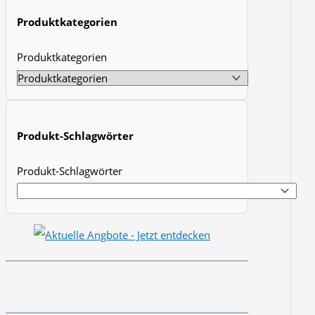
t
Produktkategorien
s
Produktkategorien
s
e
a
r
Produkt-Schlagwörter
c
h
Produkt-Schlagwörter