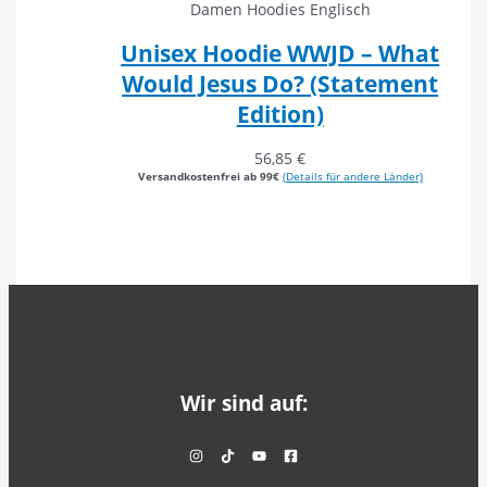
Damen Hoodies Englisch
Unisex Hoodie WWJD – What
Would Jesus Do? (Statement
Edition)
56,85
€
Versandkostenfrei ab 99€
(Details für andere Länder)
Wir sind auf: