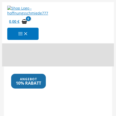
Zum
Inhalt
springen
0,00
€
Suchen
ANGEBOT
10% RABATT