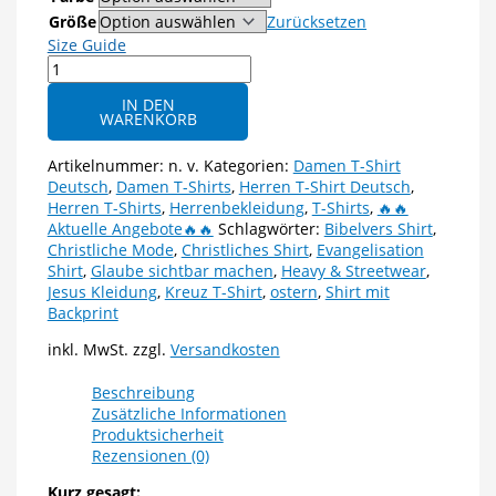
Größe
Zurücksetzen
Size Guide
Unisex
T-
IN DEN
Shirt
WARENKORB
Kreuz
aus
Artikelnummer:
n. v.
Kategorien:
Damen T-Shirt
Nägeln
Deutsch
,
Damen T-Shirts
,
Herren T-Shirt Deutsch
,
-
Herren T-Shirts
,
Herrenbekleidung
,
T-Shirts
,
🔥🔥
Kraftvolles
Aktuelle Angebote🔥🔥
Schlagwörter:
Bibelvers Shirt
,
Glaubensstatement
Christliche Mode
,
Christliches Shirt
,
Evangelisation
(Front
Shirt
,
Glaube sichtbar machen
,
Heavy & Streetwear
,
&
Jesus Kleidung
,
Kreuz T-Shirt
,
ostern
,
Shirt mit
Backprint)
Backprint
Menge
inkl. MwSt.
zzgl.
Versandkosten
Beschreibung
Zusätzliche Informationen
Produktsicherheit
Rezensionen (0)
Kurz gesagt: