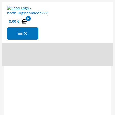
Zum
Inhalt
springen
0,00
€
Suchen