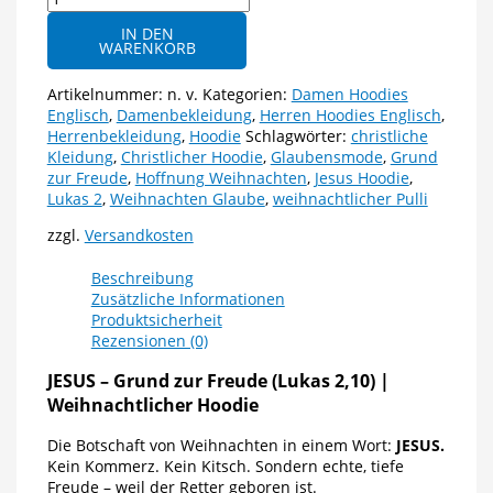
-
IN DEN
Grund
WARENKORB
zur
Freude
Artikelnummer:
n. v.
Kategorien:
Damen Hoodies
(Lukas
Englisch
,
Damenbekleidung
,
Herren Hoodies Englisch
,
2,10)
Herrenbekleidung
,
Hoodie
Schlagwörter:
christliche
|
Kleidung
,
Christlicher Hoodie
,
Glaubensmode
,
Grund
Weihnachtlicher
zur Freude
,
Hoffnung Weihnachten
,
Jesus Hoodie
,
Hoodie
Lukas 2
,
Weihnachten Glaube
,
weihnachtlicher Pulli
Menge
zzgl.
Versandkosten
Beschreibung
Zusätzliche Informationen
Produktsicherheit
Rezensionen (0)
JESUS – Grund zur Freude (Lukas 2,10) |
Weihnachtlicher Hoodie
Die Botschaft von Weihnachten in einem Wort:
JESUS.
Kein Kommerz. Kein Kitsch. Sondern echte, tiefe
Freude – weil der Retter geboren ist.