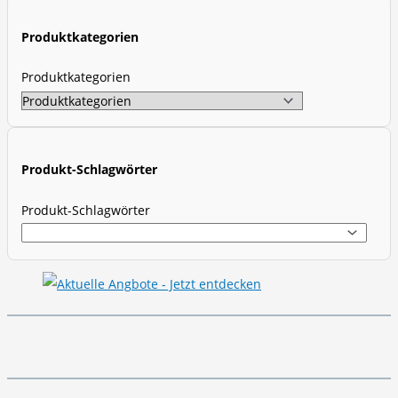
t
Produktkategorien
s
s
Produktkategorien
e
a
r
c
Produkt-Schlagwörter
h
Produkt-Schlagwörter