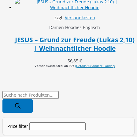
zzgl.
Versandkosten
Damen Hoodies Englisch
JESUS – Grund zur Freude (Lukas 2,10)
| Weihnachtlicher Hoodie
56,85
€
Versandkostenfrei ab 99€
(Details für andere Länder)
P
r
o
d
Price filter
u
c