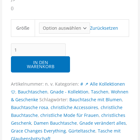
/>
(
)
Größe
Zurücksetzen
Christliche
Bauchtasche
IN DEN
–
WARENKORB
Grace
Changes
Artikelnummer:
n. v.
Kategorien:
# 📌 Alle Kollektionen
Everything
👕
,
Bauchtaschen
,
Gnade - Kollektion
,
Taschen
,
Wohnen
|
& Geschenke
Schlagwörter:
Bauchtasche mit Blumen
,
Damen-
Bauchtasche rosa
,
christliche Accessoires
,
christliche
Tasche
Bauchtasche
,
christliche Mode für Frauen
,
christliches
mit
Geschenk
,
Damen Bauchtasche
,
Gnade verändert alles
,
Botschaft
Grace Changes Everything
,
Gürteltasche
,
Tasche mit
Menge
Glaubensbotschaft