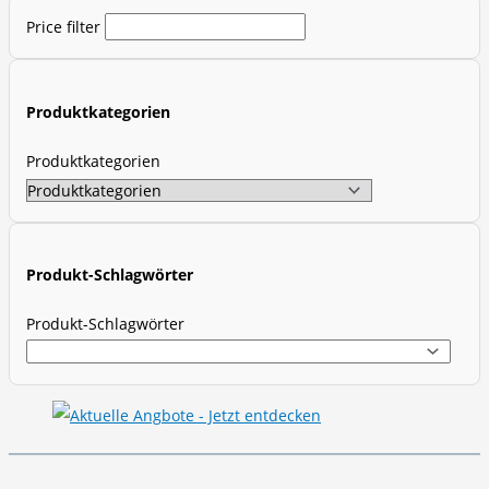
d
Price filter
u
c
t
Produktkategorien
s
s
Produktkategorien
e
a
r
c
Produkt-Schlagwörter
h
Produkt-Schlagwörter