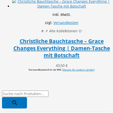
inkl. MwSt.
zzgl.
Versandkosten
# 📌 Alle Kollektionen 👕
Christliche Bauchtasche – Grace
Changes Everything | Damen-Tasche
mit Botschaft
43,50
€
Versandkostenfrei ab 99€
(Details für andere Länder)
P
r
o