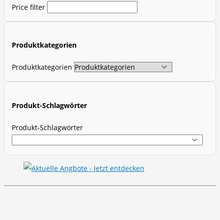
Price filter
u
c
t
Produktkategorien
s
s
Produktkategorien
e
a
r
Produkt-Schlagwörter
c
Produkt-Schlagwörter
h