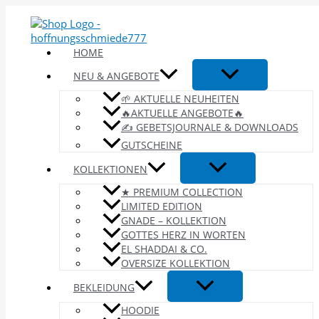
Zum
Inhalt
springen
HOME
NEU & ANGEBOTE
🌱 AKTUELLE NEUHEITEN
🔥AKTUELLE ANGEBOTE🔥
✍️ GEBETSJOURNALE & DOWNLOADS
GUTSCHEINE
KOLLEKTIONEN
★ PREMIUM COLLECTION
LIMITED EDITION
GNADE – KOLLEKTION
GOTTES HERZ IN WORTEN
EL SHADDAI & CO.
OVERSIZE KOLLEKTION
BEKLEIDUNG
HOODIE