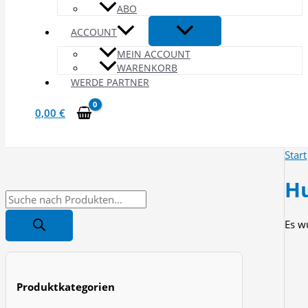
ABO
ACCOUNT
MEIN ACCOUNT
WARENKORB
WERDE PARTNER
0,00
€
Start
Hu
P
r
Es w
o
d
u
Produktkategorien
c