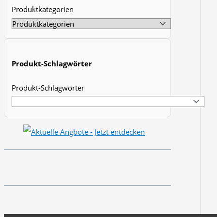
Produktkategorien
t
s
s
e
Produkt-Schlagwörter
a
r
Produkt-Schlagwörter
c
h