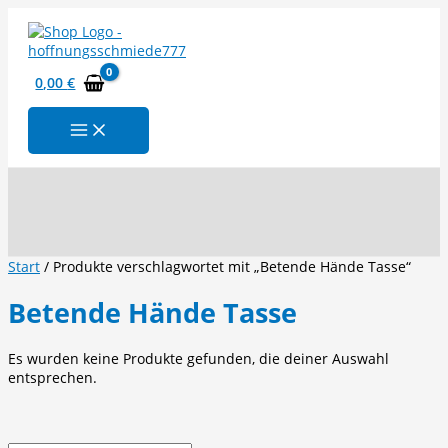
Zum
Inhalt
springen
0,00
€
Suchen
Start
/ Produkte verschlagwortet mit „Betende Hände Tasse“
Betende Hände Tasse
Es wurden keine Produkte gefunden, die deiner Auswahl
entsprechen.