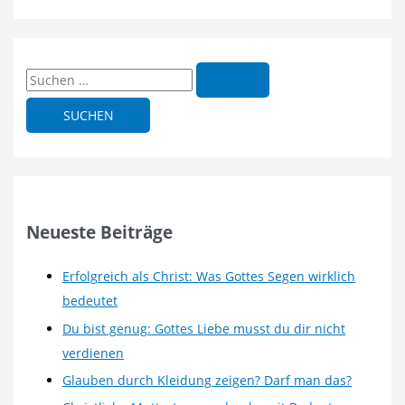
S
u
c
h
e
n
n
Neueste Beiträge
a
c
Erfolgreich als Christ: Was Gottes Segen wirklich
h
bedeutet
:
Du bist genug: Gottes Liebe musst du dir nicht
verdienen
Glauben durch Kleidung zeigen? Darf man das?