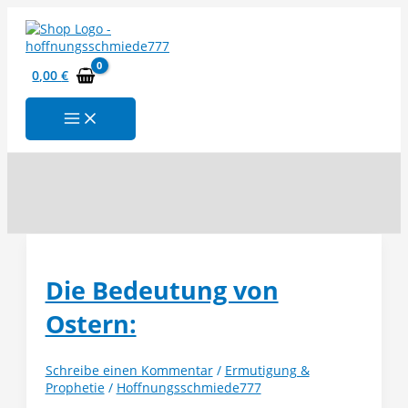
Zum
Inhalt
springen
0,00
€
Suchen
Die Bedeutung von
Ostern:
Schreibe einen Kommentar
/
Ermutigung &
Prophetie
/
Hoffnungsschmiede777