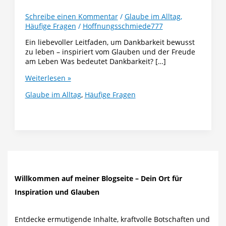
Schreibe einen Kommentar
/
Glaube im Alltag
,
Häufige Fragen
/
Hoffnungsschmiede777
Ein liebevoller Leitfaden, um Dankbarkeit bewusst
zu leben – inspiriert vom Glauben und der Freude
am Leben Was bedeutet Dankbarkeit? […]
Was
Weiterlesen »
ist
Glaube im Alltag
,
Häufige Fragen
Dankbarkeit?
Bedeutung,
Wirkung
und
7
Wege,
sie
im
Alltag
Willkommen auf meiner Blogseite – Dein Ort für
zu
Inspiration und Glauben
zeigen
Entdecke ermutigende Inhalte, kraftvolle Botschaften und