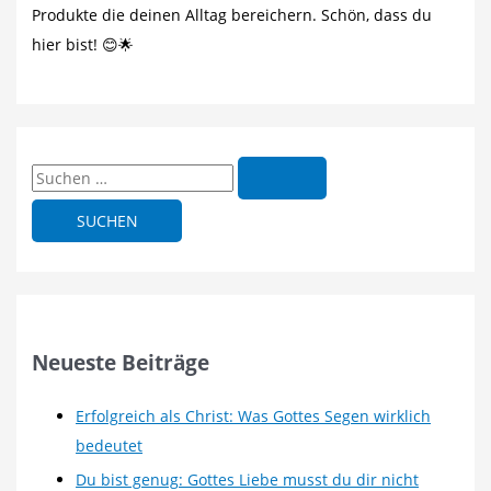
Produkte die deinen Alltag bereichern. Schön, dass du
hier bist! 😊🌟
S
u
c
h
e
n
n
Neueste Beiträge
a
c
Erfolgreich als Christ: Was Gottes Segen wirklich
h
bedeutet
:
Du bist genug: Gottes Liebe musst du dir nicht