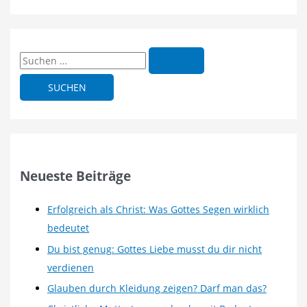
S
u
c
h
e
n
n
Neueste Beiträge
a
c
Erfolgreich als Christ: Was Gottes Segen wirklich
h
bedeutet
:
Du bist genug: Gottes Liebe musst du dir nicht
verdienen
Glauben durch Kleidung zeigen? Darf man das?