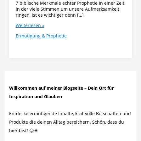
7 biblische Merkmale echter Prophetie In einer Zeit,
in der viele Stimmen um unsere Aufmerksamkeit
ringen, ist es wichtiger denn […]
Wie
Weiterlesen »
erkennst
Ermutigung & Prophetie
du,
ob
eine
Prophetie
von
Gott
ist?
Willkommen auf meiner Blogseite – Dein Ort für
Inspiration und Glauben
Entdecke ermutigende Inhalte, kraftvolle Botschaften und
Produkte die deinen Alltag bereichern. Schön, dass du
hier bist! 😊🌟