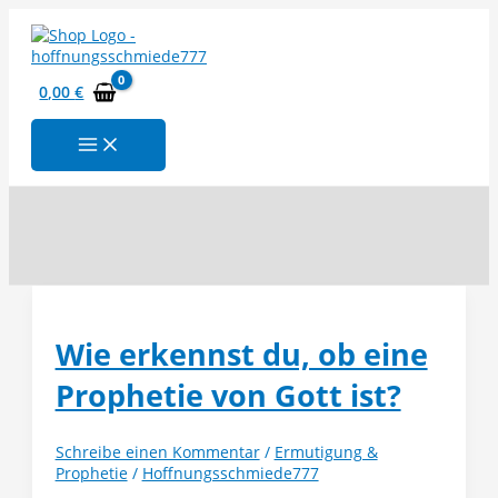
Zum
Inhalt
springen
0,00
€
Suchen
Wie erkennst du, ob eine
Prophetie von Gott ist?
Schreibe einen Kommentar
/
Ermutigung &
Prophetie
/
Hoffnungsschmiede777