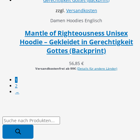
zzgl.
Versandkosten
Damen Hoodies Englisch
Mantle of Righteousness Unisex
Hoodie – Gekleidet in Gerechtigkeit
Gottes (Backprint)
56,85
€
Versandkostenfrei ab 99€
(Details für andere Länder)
1
2
→
P
r
o