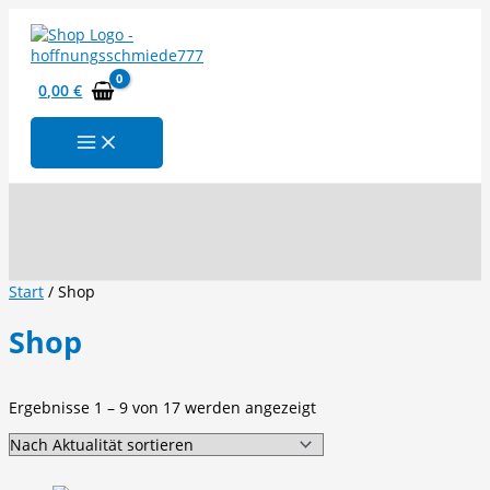
Zum
Inhalt
springen
0,00
€
Suchen
Start
/ Shop
Shop
Nach
Ergebnisse 1 – 9 von 17 werden angezeigt
Aktualität
sortiert