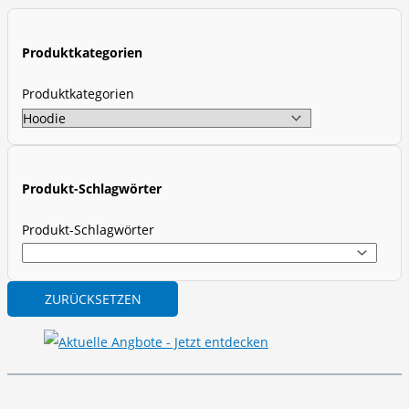
d
u
Produktkategorien
c
t
Produktkategorien
s
s
e
a
Produkt-Schlagwörter
r
Produkt-Schlagwörter
c
h
ZURÜCKSETZEN