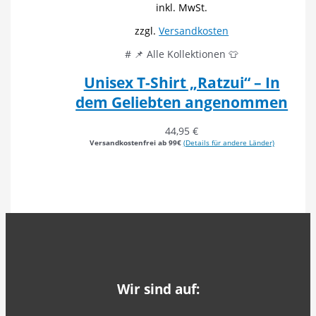
inkl. MwSt.
zzgl.
Versandkosten
# 📌 Alle Kollektionen 👕
Unisex T-Shirt „Ratzui“ – In
dem Geliebten angenommen
44,95
€
Versandkostenfrei ab 99€
(Details für andere Länder)
Wir sind auf: