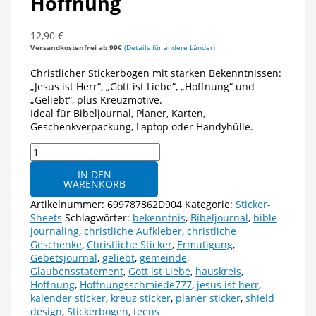
Hoffnung
12,90
€
Versandkostenfrei ab 99€
(Details für andere Länder)
Christlicher Stickerbogen mit starken Bekenntnissen:
„Jesus ist Herr“, „Gott ist Liebe“, „Hoffnung“ und
„Geliebt“, plus Kreuzmotive.
Ideal für Bibeljournal, Planer, Karten,
Geschenkverpackung, Laptop oder Handyhülle.
Stickerbogen
„Jesus
IN DEN
ist
WARENKORB
Herr“
-
Artikelnummer:
699787862D904
Kategorie:
Sticker-
Gott
Sheets
Schlagwörter:
bekenntnis
,
Bibeljournal
,
bible
ist
journaling
,
christliche Aufkleber
,
christliche
Liebe
Geschenke
,
Christliche Sticker
,
Ermutigung
,
&
Gebetsjournal
,
geliebt
,
gemeinde
,
Hoffnung
Glaubensstatement
,
Gott ist Liebe
,
hauskreis
,
Menge
Hoffnung
,
Hoffnungsschmiede777
,
jesus ist herr
,
kalender sticker
,
kreuz sticker
,
planer sticker
,
shield
design
,
Stickerbogen
,
teens