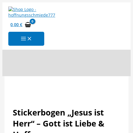
Zum
Inhalt
springen
0,00
€
Suchen
Stickerbogen „Jesus ist
Herr“ – Gott ist Liebe &