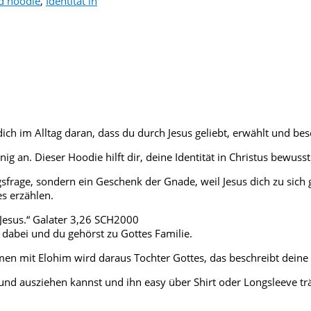
d hoodie
,
Identität in
ich im Alltag daran, dass du durch Jesus geliebt, erwählt und besc
ig an. Dieser Hoodie hilft dir, deine Identität in Christus bewuss
gsfrage, sondern ein Geschenk der Gnade, weil Jesus dich zu sich 
s erzählen.
 Jesus.“ Galater 3,26 SCH2000
ll dabei und du gehörst zu Gottes Familie.
mmen mit Elohim wird daraus Tochter Gottes, das beschreibt deine
n und ausziehen kannst und ihn easy über Shirt oder Longsleeve tr