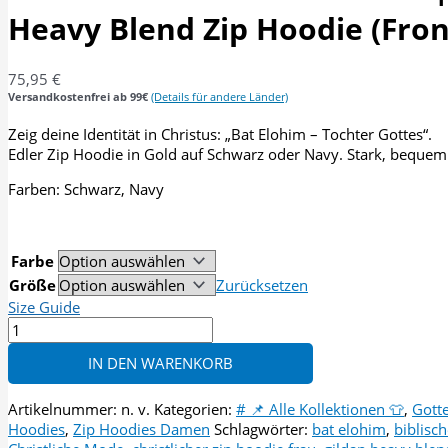
Heavy Blend Zip Hoodie (Fron
75,95
€
Versandkostenfrei ab 99€
(Details für andere Länder)
Zeig deine Identität in Christus: „Bat Elohim – Tochter Gottes“.
Edler Zip Hoodie in Gold auf Schwarz oder Navy. Stark, beque
Farben: Schwarz, Navy
Farbe
Größe
Zurücksetzen
Size Guide
Bat
Elohim
IN DEN WARENKORB
-
Tochter
Gottes
Artikelnummer:
n. v.
Kategorien:
# 📌 Alle Kollektionen 👕
,
Gott
|
Hoodies
,
Zip Hoodies Damen
Schlagwörter:
bat elohim
,
biblisc
Unisex