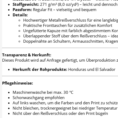
Stoffgewicht:
271 g/m² (8,0 oz/yd²) – leicht und denno
Passform:
Regular Fit – vielseitig und bequem
Details:
Hochwertiger Metallreißverschluss für eine langleb
Praktische Fronttaschen für zusätzlichen Komfort
Ungefütterte Kapuze mit farblich abgestimmtem Ko
Überlappender Stoff über dem Reißverschluss – idea
Doppelnähte an Schultern, Armausschnitten, Kragen
Transparenz & Herkunft:
Dieses Produkt wird auf Anfrage gefertigt, um Überproduktion z
Herkunft der Rohprodukte:
Honduras und El Salvador
Pflegehinweise:
Maschinenwäsche bei max. 30 °C
Schonwaschgang empfohlen
Auf links waschen, um die Farben und den Print zu schüt
Nicht bleichen, trocknergeeignet bei niedriger Temperatur
Nicht über den Reißverschluss oder den Print bügeln