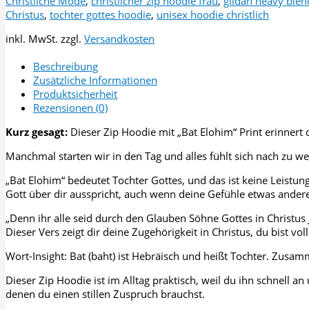
Christliche Mode
,
christlicher zip hoodie frau
,
gildan heavy blen
Heavy
Christus
,
tochter gottes hoodie
,
unisex hoodie christlich
Blend
inkl. MwSt.
zzgl.
Versandkosten
Zip
Hoodie
Beschreibung
(Front
Zusätzliche Informationen
Print)
Produktsicherheit
Menge
Rezensionen (0)
Kurz gesagt:
Dieser Zip Hoodie mit „Bat Elohim“ Print erinnert d
Manchmal starten wir in den Tag und alles fühlt sich nach zu wen
„Bat Elohim“ bedeutet Tochter Gottes, und das ist keine Leistun
Gott über dir ausspricht, auch wenn deine Gefühle etwas andere
„Denn ihr alle seid durch den Glauben Söhne Gottes in Christus
Dieser Vers zeigt dir deine Zugehörigkeit in Christus, du bist vo
Wort-Insight: Bat (baht) ist Hebräisch und heißt Tochter. Zusa
Dieser Zip Hoodie ist im Alltag praktisch, weil du ihn schnell a
denen du einen stillen Zuspruch brauchst.