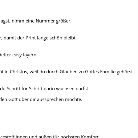
r magst, nimm eine Nummer größer.
, damit der Print lange schön bleibt.
Wetter easy layern.
ät in Christus, weil du durch Glauben zu Gottes Familie gehörst.
u Schritt für Schritt darin wachsen darfst.
 den Gott über dir aussprechen möchte.
cestoff innen und außen für höchsten Komfort