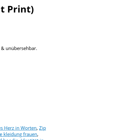
t Print)
m & unübersehbar.
es Herz in Worten
,
Zip
he kleidung frauen
,