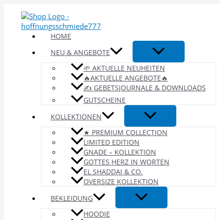
Zum
Inhalt
springen
HOME
NEU & ANGEBOTE
🌱 AKTUELLE NEUHEITEN
🔥AKTUELLE ANGEBOTE🔥
✍️ GEBETSJOURNALE & DOWNLOADS
GUTSCHEINE
KOLLEKTIONEN
★ PREMIUM COLLECTION
LIMITED EDITION
GNADE – KOLLEKTION
GOTTES HERZ IN WORTEN
EL SHADDAI & CO.
OVERSIZE KOLLEKTION
BEKLEIDUNG
HOODIE