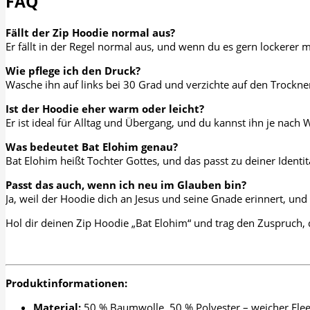
FAQ
Fällt der Zip Hoodie normal aus?
Er fällt in der Regel normal aus, und wenn du es gern lockere
Wie pflege ich den Druck?
Wasche ihn auf links bei 30 Grad und verzichte auf den Trockner
Ist der Hoodie eher warm oder leicht?
Er ist ideal für Alltag und Übergang, und du kannst ihn je nach 
Was bedeutet Bat Elohim genau?
Bat Elohim heißt Tochter Gottes, und das passt zu deiner Identit
Passt das auch, wenn ich neu im Glauben bin?
Ja, weil der Hoodie dich an Jesus und seine Gnade erinnert, und d
Hol dir deinen Zip Hoodie „Bat Elohim“ und trag den Zuspruch,
Produktinformationen:
Material:
50 % Baumwolle, 50 % Polyester – weicher Flee